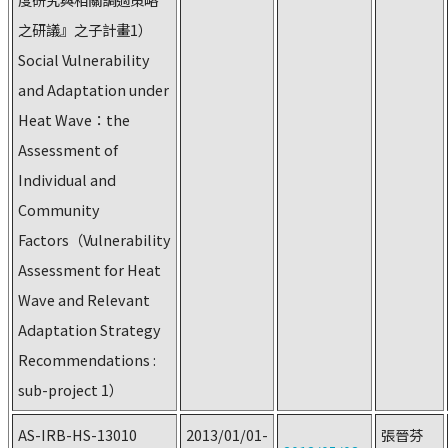
之研議』之子計畫1）
Social Vulnerability
and Adaptation under
Heat Wave：the
Assessment of
Individual and
Community
Factors（Vulnerability
Assessment for Heat
Wave and Relevant
Adaptation Strategy
Recommendations :
sub-project 1）
AS-IRB-HS-13010
2013/01/01-
張晉芬