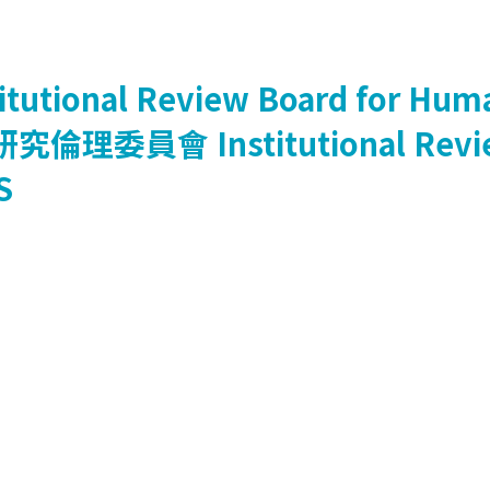
titutional Review Board for Huma
研究倫理委員會
Institutional Rev
S