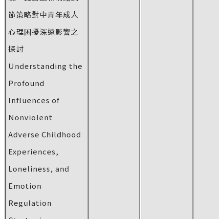
節策略對中青年成人
心理困擾深遠影響之
探討
Understanding the
Profound
Influences of
Nonviolent
Adverse Childhood
Experiences,
Loneliness, and
Emotion
Regulation