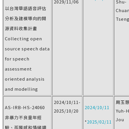
2029/11/06
Shu-
以台灣華語語音評估
Chua
分析及建模導向的開
Tsen
源資料收集計畫
Collecting open
source speech data
for speech
assessment
oriented analysis
and modelling
2024/10/11-
周玉
AS-IRB-HS-24060
2024/10/11
2025/10/20
Yuh-
非暴力不良童年經
Jou
*
2025/02/11
驗、孤獨感和情緒調