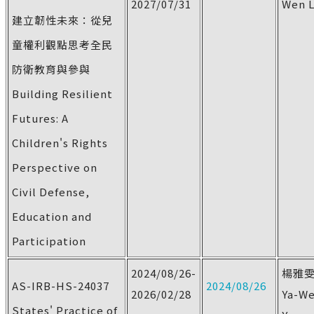
2027/07/31
Wen L
建立韌性未來：從兒
童權利觀點思考全民
防衛教育與參與
Building Resilient
Futures: A
Children's Rights
Perspective on
Civil Defense,
Education and
Participation
2024/08/26-
楊雅
AS-IRB-HS-24037
2024/08/26
2026/02/28
Ya-W
States' Practice of