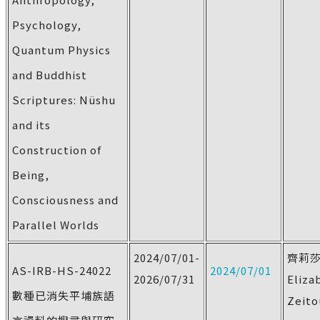
Psychology,
Quantum Physics
and Buddhist
Scriptures: Nüshu
and its
Construction of
Being,
Consciousness and
Parallel Worlds
2024/07/01-
齊莉
AS-IRB-HS-24022
2024/07/01
2026/07/31
Eliza
數種已消失平埔族語
Zeito