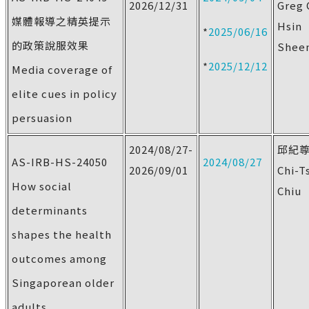
2026/12/31
Greg 
媒體報導之精英提示
Hsin
*
2025/06/16
的政策說服效果
Shee
*
2025/12/12
Media coverage of
elite cues in policy
persuasion
2024/08/27-
邱紀
AS-IRB-HS-24050
2024/08/27
2026/09/01
Chi-T
How social
Chiu
determinants
shapes the health
outcomes among
Singaporean older
adults