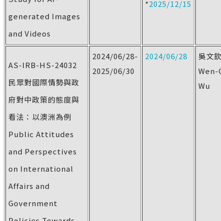
*
2025/12/15
generated Images
and Videos
2024/06/28-
2024/06/28
吳文
AS-IRB-HS-24032
2025/06/30
Wen-
民眾對國際情勢與政
Wu
府對中政策的態度與
看法：以澳洲為例
Public Attitudes
and Perspectives
on International
Affairs and
Government
Policies Towards