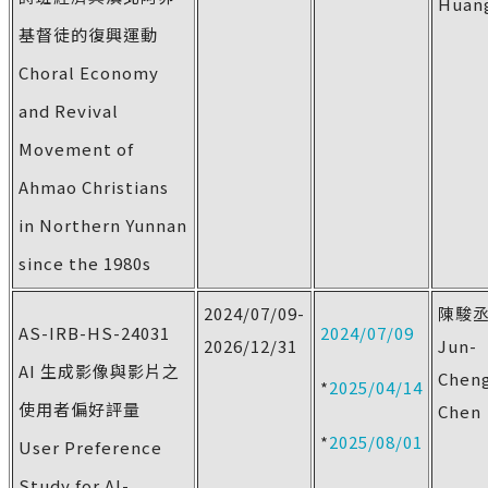
Huan
基督徒的復興運動
Choral Economy
and Revival
Movement of
Ahmao Christians
in Northern Yunnan
since the 1980s
2024/07/09-
陳駿
AS-IRB-HS-24031
2024/07/09
2026/12/31
Jun-
AI 生成影像與影片之
Chen
*
2025/04/14
使用者偏好評量
Chen
*
2025/08/01
User Preference
Study for AI-