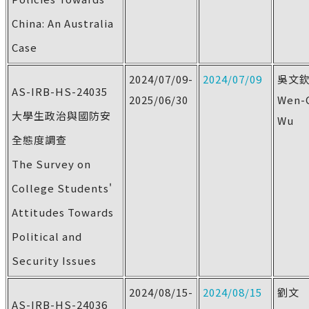
China: An Australia
Case
2024/07/09-
2024/07/09
吳文
AS-IRB-HS-24035
2025/06/30
Wen-
大學生政治與國防安
Wu
全態度調查
The Survey on
College Students'
Attitudes Towards
Political and
Security Issues
2024/08/15-
2024/08/15
劉文
AS-IRB-HS-24036