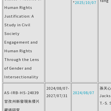
Yang
*
2025/10/07
Human Rights
Justification: A
Study in Civil
Society
Engagement and
Human Rights
Through the Lens
of Gender and
Intersectionality
2024/08/07-
孫天
AS-IRB-HS-24039
2024/08/07
2027/07/31
Jack
甘孜州新發現朱倭片
T.-S.
藏語研究