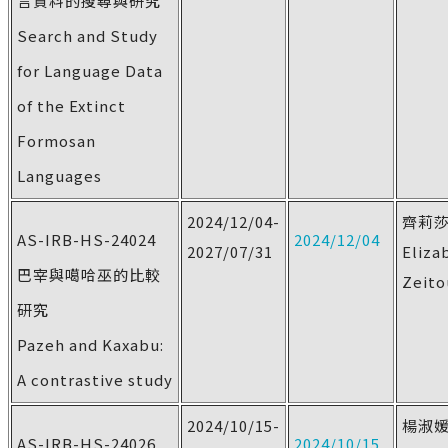
言資料的搜尋與研究
Search and Study
for Language Data
of the Extinct
Formosan
Languages
2024/12/04-
齊莉
AS-IRB-HS-24024
2024/12/04
2027/07/31
Eliza
巴宰與噶哈巫的比較
Zeito
研究
Pazeh and Kaxabu:
A contrastive study
2024/10/15-
楊淑
AS-IRB-HS-24026
2024/10/15