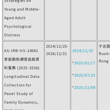
Strategies on
Young and Middle-
Aged Adult
Psychological
Distress
2024/12/25-
于若
AS-IRB-HS-24061
2024/12/25
2026/12/31
Ruoh
家庭動態調查追蹤資
Rong 
*
2025/02/17
料蒐集 (2025-2026)
*
2025/07/23
Longitudinal Data
Collection for
*
2025/12/09
Panel Study of
Family Dynamics,