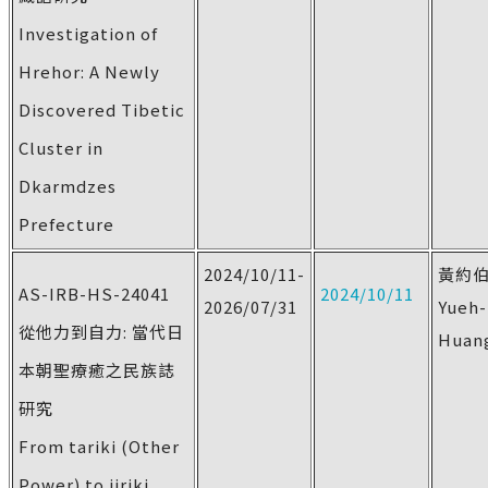
Investigation of
Hrehor: A Newly
Discovered Tibetic
Cluster in
Dkarmdzes
Prefecture
2024/10/11-
黃約
AS-IRB-HS-24041
2024/10/11
2026/07/31
Yueh
從他力到自力: 當代日
Huan
本朝聖療癒之民族誌
研究
From tariki (Other
Power) to jiriki