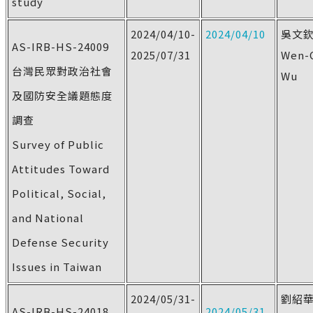
study
2024/04/10-
2024/04/10
吳文
AS-IRB-HS-24009
2025/07/31
Wen-
台灣民眾對政治社會
Wu
及國防安全議題態度
調查
Survey of Public
Attitudes Toward
Political, Social,
and National
Defense Security
Issues in Taiwan
2024/05/31-
劉紹
AS-IRB-HS-24018
2024/05/31