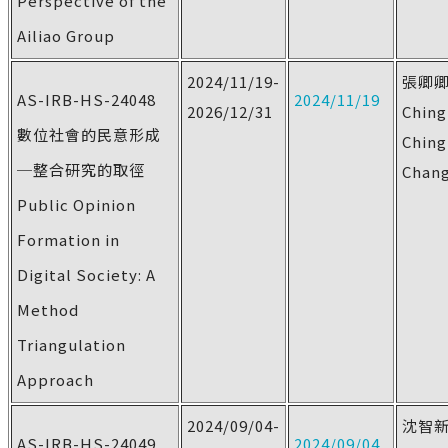
Perspective of the
Ailiao Group
2024/11/19-
張卿
AS-IRB-HS-24048
2024/11/19
2026/12/31
Ching
數位社會的民意形成
Ching
─整合研究的取徑
Chan
Public Opinion
Formation in
Digital Society: A
Method
Triangulation
Approach
2024/09/04-
沈智
AS-IRB-HS-24049
2024/09/04