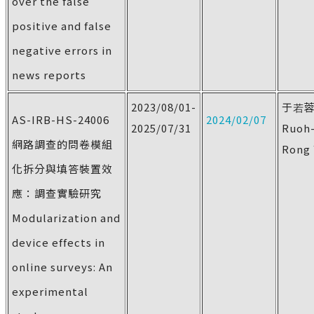
over the false
positive and false
negative errors in
news reports
2023/08/01-
于若
AS-IRB-HS-24006
2024/02/07
2025/07/31
Ruoh
網路調查的問卷模組
Rong 
化拆分與填答裝置效
應：調查實驗研究
Modularization and
device effects in
online surveys: An
experimental