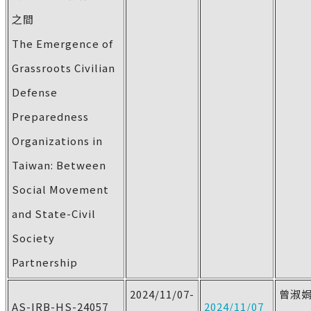
之間
The Emergence of
Grassroots Civilian
Defense
Preparedness
Organizations in
Taiwan: Between
Social Movement
and State-Civil
Society
Partnership
2024/11/07-
曾淑
AS-IRB-HS-24057
2024/11/07