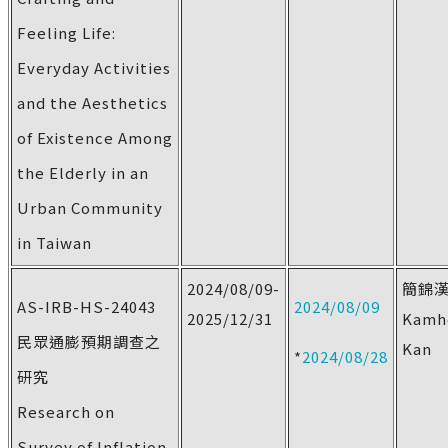
Feeling Life:
Everyday Activities
and the Aesthetics
of Existence Among
the Elderly in an
Urban Community
in Taiwan
2024/08/09-
簡錦
AS-IRB-HS-24043
2024/08/09
2025/12/31
Kamh
民眾通膨預期調查之
Kan
*
2024/08/28
研究
Research on
Survey of Inflation