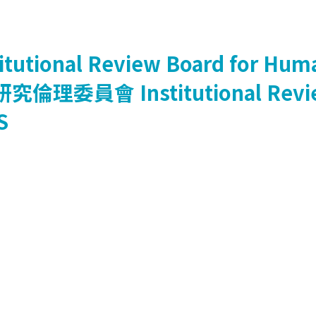
titutional Review Board for Huma
研究倫理委員會
Institutional Rev
S