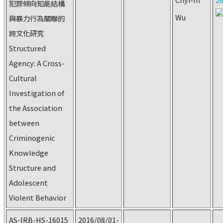
犯罪傾向知能結構
Wu
與暴力行為關聯的
跨文化研究
Structured
Agency: A Cross-
Cultural
Investigation of
the Association
between
Criminogenic
Knowledge
Structure and
Adolescent
Violent Behavior
AS-IRB-HS-16015
2016/08/01-