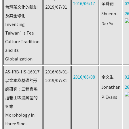
2016/06/17
余舜德
02
台灣茶文化的新創
2019/07/31
Shuenn-
2
及其全球化
Der Yu
Inventing
Taiwan’s Tea
Culture Tradition
and its
Globalization
AS-IRB-HS-16017
2016/08/01-
2016/06/08
余文生
02
以文本為基礎的形
2019/07/31
Jonathan
2
態研究：三種喜馬
P. Evans
拉雅山區漢藏語的
個案
Morphology in
three Sino-