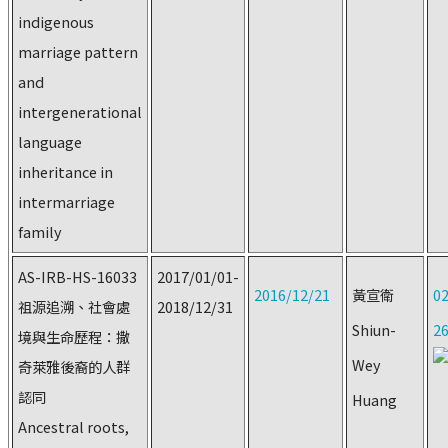
indigenous
marriage pattern
and
intergenerational
language
inheritance in
intermarriage
family
AS-IRB-HS-16033
2017/01/01-
2016/12/21
黃宣衛
02
祖源追溯、社會處
2018/12/31
Shiun-
2
境與生命歷程：撒
Wey
奇萊雅後裔的人群
認同
Huang
Ancestral roots,