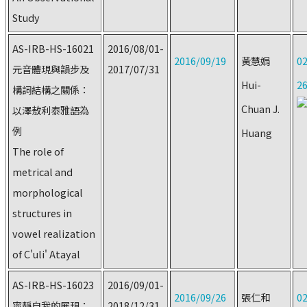
Study
AS-IRB-HS-16021
2016/08/01-
2016/09/19
黃慧娟
02
元音體現與韻步及
2017/07/31
Hui-
2
構詞結構之關係：
Chuan J.
以澤敖利泰雅語為
例
Huang
The role of
metrical and
morphological
structures in
vowel realization
of C'uli' Atayal
AS-IRB-HS-16023
2016/09/01-
2016/09/26
張仁和
02
寧靜自我的展現：
2018/12/31