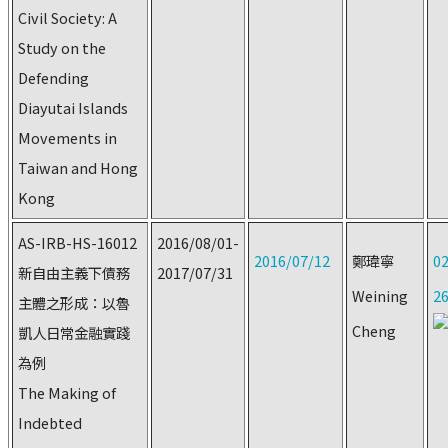
Civil Society: A
Study on the
Defending
Diayutai Islands
Movements in
Taiwan and Hong
Kong
AS-IRB-HS-16012
2016/08/01-
2016/07/12
鄭瑋寧
02
新自由主義下債務
2017/07/31
Weining
2
主體之形成：以魯
Cheng
凱人日常金融實踐
為例
The Making of
Indebted