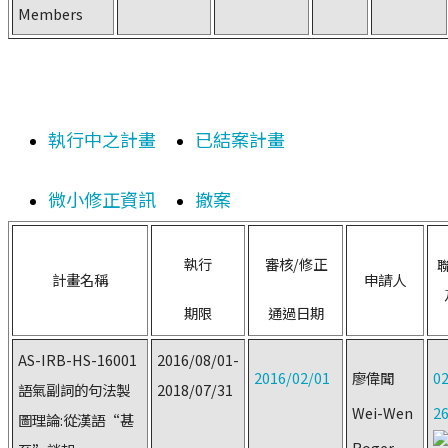
Members
執行中之計畫
已結案計畫
微小修正資訊
撤案
執行
審核/修正
計畫名稱
申請人
期限
通過日期
AS-IRB-HS-16001
2016/08/01-
2016/02/01
廖偉聞
02
語氣副詞的句法製
2018/07/31
Wei-Wen
2
圖理論:從漢語“甚
Roger