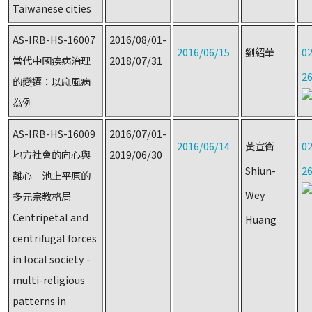
Taiwanese cities
AS-IRB-HS-16007
2016/08/01-
2016/06/15
劉紹華
02
當代中國疾病治理
2018/07/31
2
的變遷：以麻風病
為例
AS-IRB-HS-16009
2016/07/01-
2016/06/14
黃宣衛
02
地方社會的向心與
2019/06/30
Shiun-
2
離心─池上平原的
Wey
多元宗教格局
Centripetal and
Huang
centrifugal forces
in local society -
multi-religious
patterns in