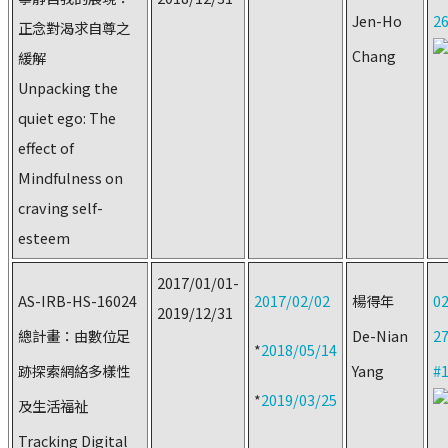
Jen-Ho
2
正念對渴求自尊之
Chang
緩解
Unpacking the
quiet ego: The
effect of
Mindfulness on
craving self-
esteem
2017/01/01-
AS-IRB-HS-16024
2017/02/02
楊得年
02
2019/12/31
總計畫：由數位足
De-Nian
2
*
2018/05/14
跡探索網絡多樣性
Yang
#
*
2019/03/25
及生活福祉
Tracking Digital