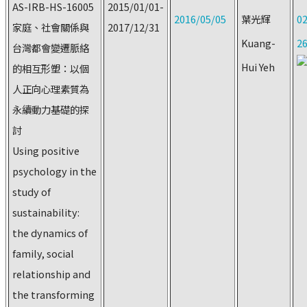
AS-IRB-HS-16005
2015/01/01-
2016/05/05
葉光輝
02
家庭、社會關係與
2017/12/31
Kuang-
2
台灣都會變遷脈絡
Hui Yeh
的相互形塑：以個
人正向心理素質為
永續動力基礎的探
討
Using positive
psychology in the
study of
sustainability:
the dynamics of
family, social
relationship and
the transforming