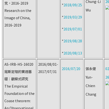
Chung-Li
2
究，2016-2019
*
2018/09/25
Wu
Research on the
*
2019/03/29
Image of China,
2016-2019
*
2019/07/01
*
2019/08/28
*
2020/08/13
AS-IRB-HS-16020
2016/08/01-
2016/07/20
張永健
02
寇斯定理的實證基
2017/07/31
Yun-
2
礎：觀察式研究
Chien
The Empirical
Foundation of the
Chang
Coase theorem:
An Observational