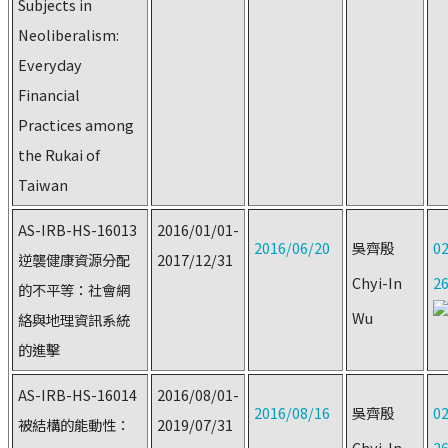
Subjects in
Neoliberalism:
Everyday
Financial
Practices among
the Rukai of
Taiwan
AS-IRB-HS-16013
2016/01/01-
2016/06/20
吳齊殷
02
逆襲健康資源分配
2017/12/31
Chyi-In
2
的不平等：社會網
Wu
絡與地理資訊系統
的進擊
AS-IRB-HS-16014
2016/08/01-
2016/08/16
吳齊殷
02
被結構的能動性：
2019/07/31
Chyi-In
2