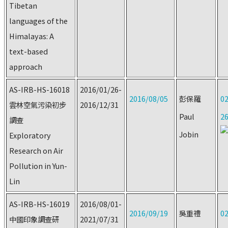
Tibetan
languages of the
Himalayas: A
text-based
approach
AS-IRB-HS-16018
2016/01/26-
2016/08/05
彭保羅
02
雲林空氣污染初步
2016/12/31
Paul
2
調查
Jobin
Exploratory
Research on Air
Pollution in Yun-
Lin
AS-IRB-HS-16019
2016/08/01-
2016/09/19
吳重禮
02
中國印象調查研
2021/07/31