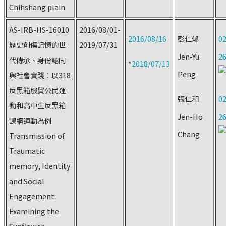
Chihshang plain
AS-IRB-HS-16010
2016/08/01-
2016/08/16
彭仁郁
02
歷史創傷記憶的世
2019/07/31
Jen-Yu
2
代傳承、身份認同
*
2018/07/13
Peng
與社會實踐：以318
反黑箱服貿公民運
張仁和
02
動和高中生反黑箱
Jen-Ho
2
課綱運動為例
Chang
Transmission of
Traumatic
memory, Identity
and Social
Engagement:
Examining the