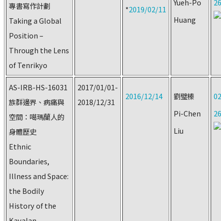
Yueh-Po
2
專書寫作計劃
*
2019/02/11
Huang
Taking a Global
Position –
Through the Lens
of Tenrikyo
AS-IRB-HS-16031
2017/01/01-
2016/12/14
劉璧榛
02
族群邊界、病痛與
2018/12/31
Pi-Chen
2
空間：噶瑪蘭人的
Liu
身體歷史
Ethnic
Boundaries,
Illness and Space:
the Bodily
History of the
Kavalan