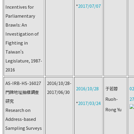
*
2017/07/07
Incentives for
Parliamentary
Brawls: An
Investigation of
Fighting in
Taiwan's
Legislature, 1987-
2016
AS-IRB-HS-16027
2016/10/28-
2016/10/28
于若蓉
02
門牌地址抽樣調查
2017/06/30
Ruoh-
2
研究
*
2017/03/24
Rong Yu
Research on
Address-based
Sampling Surveys