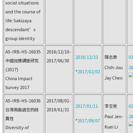
social situations
and the course of
life: Sakizaya
descendant’s
group identity
AS-IRB-HS-16035
2016/12/10-
2016/12/23
陳志柔
02
中國效應調查研究
2017/06/30
Chih-Jou
2
(2017)
*
2017/02/02
Jay Chen
China Impact
Survey 2017
AS-IRB-HS-16036
2017/08/01-
2017/01/11
李壬癸
02
台灣南島語言的歧
2019/01/31
Paul Jen-
2
異性
*
2017/09/07
Kuei Li
Diversity of