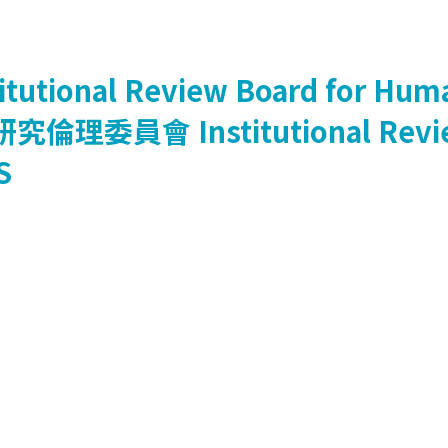
titutional Review Board for Huma
研究倫理委員會
Institutional Rev
S